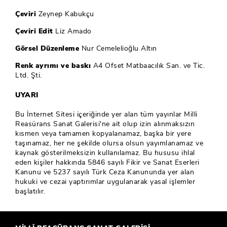
Çeviri
Zeynep Kabukçu
Çeviri Edit
Liz Amado
Görsel Düzenleme
Nur Cemelelioğlu Altın
Renk ayrımı ve baskı
A4 Ofset Matbaacılık San. ve Tic.
Ltd. Şti.
UYARI
Bu İnternet Sitesi içeriğinde yer alan tüm yayınlar Milli
Reasürans Sanat Galerisi'ne ait olup izin alınmaksızın
kısmen veya tamamen kopyalanamaz, başka bir yere
taşınamaz, her ne şekilde olursa olsun yayımlanamaz ve
kaynak gösterilmeksizin kullanılamaz. Bu hususu ihlal
eden kişiler hakkında 5846 sayılı Fikir ve Sanat Eserleri
Kanunu ve 5237 sayılı Türk Ceza Kanununda yer alan
hukuki ve cezai yaptırımlar uygulanarak yasal işlemler
başlatılır.