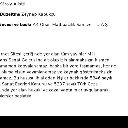
Károly Aliotti
i Düzeltme
Zeynep Kabukçu
öncesi ve baskı
A4 Ofset Matbaacılık San. ve Tic. A.Ş.
I
rnet Sitesi içeriğinde yer alan tüm yayınlar Milli
ans Sanat Galerisi'ne ait olup izin alınmaksızın kısmen
amamen kopyalanamaz, başka bir yere taşınamaz, her ne
e olursa olsun yayımlanamaz ve kaynak gösterilmeksizin
ılamaz. Bu hususu ihlal eden kişiler hakkında 5846 sayılı
ve Sanat Eserleri Kanunu ve 5237 sayılı Türk Ceza
nda yer alan hukuki ve cezai yaptırımlar uygulanarak
şlemler başlatılır.