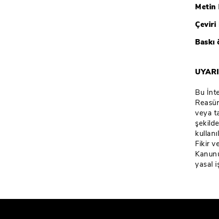
Metin
Çevir
Baskı 
UYAR
Bu İnte
Reasür
veya t
şekild
kullan
Fikir 
Kanunu
yasal i