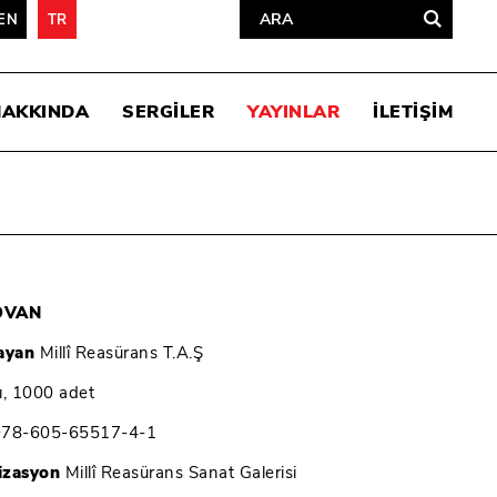
EN
TR
HAKKINDA
SERGİLER
YAYINLAR
İLETİŞİM
OVAN
ayan
Millî Reasürans T.A.Ş
ı, 1000 adet
978-605-65517-4-1
izasyon
Millî Reasürans Sanat Galerisi