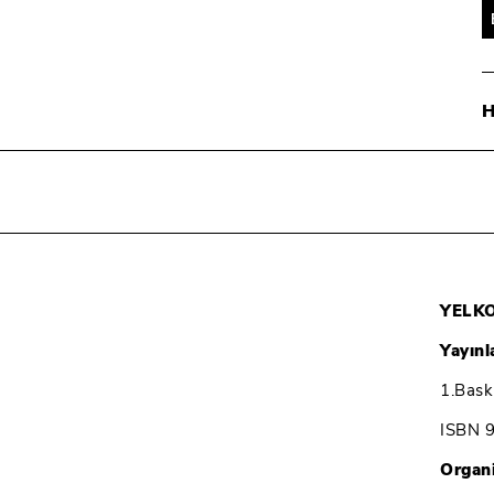
YELK
Yayınl
1.Bask
ISBN 
Organ