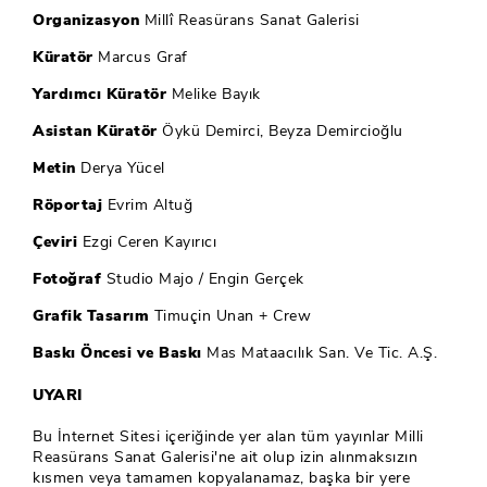
Organizasyon
Millî Reasürans Sanat Galerisi
Küratör
Marcus Graf
Yardımcı Küratör
Melike Bayık
Asistan Küratör
Öykü Demirci, Beyza Demircioğlu
Metin
Derya Yücel
Röportaj
Evrim Altuğ
Çeviri
Ezgi Ceren Kayırıcı
Fotoğraf
Studio Majo / Engin Gerçek
Grafik Tasarım
Timuçin Unan + Crew
Baskı Öncesi ve Baskı
Mas Mataacılık San. Ve Tic. A.Ş.
UYARI
Bu İnternet Sitesi içeriğinde yer alan tüm yayınlar Milli
Reasürans Sanat Galerisi'ne ait olup izin alınmaksızın
kısmen veya tamamen kopyalanamaz, başka bir yere