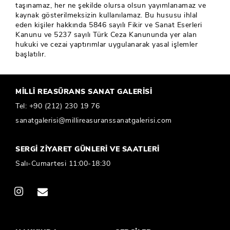
taşınamaz, her ne şekilde olursa olsun yayımlanamaz ve
kaynak gösterilmeksizin kullanılamaz. Bu hususu ihlal
eden kişiler hakkında 5846 sayılı Fikir ve Sanat Eserleri
Kanunu ve 5237 sayılı Türk Ceza Kanununda yer alan
hukuki ve cezai yaptırımlar uygulanarak yasal işlemler
başlatılır.
MİLLÎ REASÜRANS SANAT GALERİSİ
Tel:
+90 (212) 230 19 76
sanatgalerisi@millireasuranssanatgalerisi.com
SERGİ ZİYARET GÜNLERİ VE SAATLERİ
Salı-Cumartesi 11:00-18:30