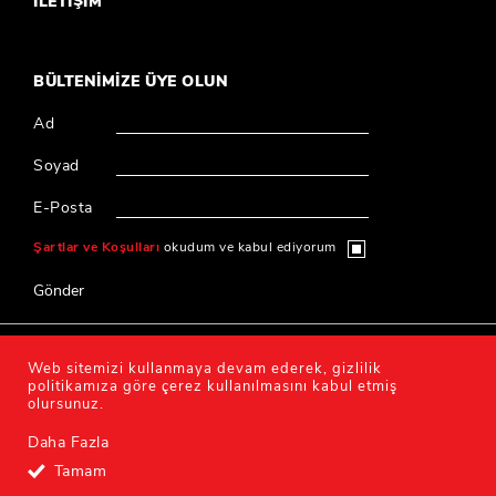
İLETİŞİM
BÜLTENİMİZE ÜYE OLUN
Ad
Soyad
E-Posta
Şartlar ve Koşulları
okudum ve kabul ediyorum
Gönder
© 2020 Millî Reasürans, Tüm hakları saklıdır.
Web sitemizi kullanmaya devam ederek, gizlilik
politikamıza göre çerez kullanılmasını kabul etmiş
olursunuz.
Kişisel Verilerin Korunması ve İşlenmesi Politikası
Daha Fazla
Tasarım & Kodlama
Tamam
®