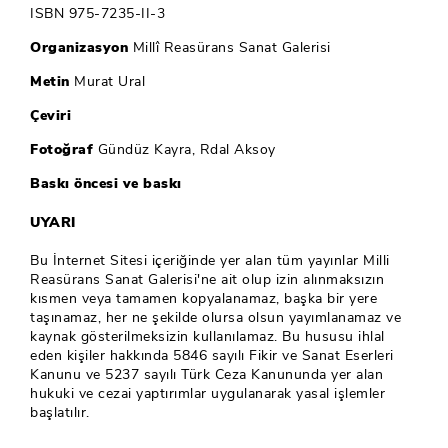
ISBN 975-7235-II-3
Organizasyon
Millî Reasürans Sanat Galerisi
Metin
Murat Ural
Çeviri
Fotoğraf
Gündüz Kayra, Rdal Aksoy
Baskı öncesi ve baskı
UYARI
Bu İnternet Sitesi içeriğinde yer alan tüm yayınlar Milli
Reasürans Sanat Galerisi'ne ait olup izin alınmaksızın
kısmen veya tamamen kopyalanamaz, başka bir yere
taşınamaz, her ne şekilde olursa olsun yayımlanamaz ve
kaynak gösterilmeksizin kullanılamaz. Bu hususu ihlal
eden kişiler hakkında 5846 sayılı Fikir ve Sanat Eserleri
Kanunu ve 5237 sayılı Türk Ceza Kanununda yer alan
hukuki ve cezai yaptırımlar uygulanarak yasal işlemler
başlatılır.