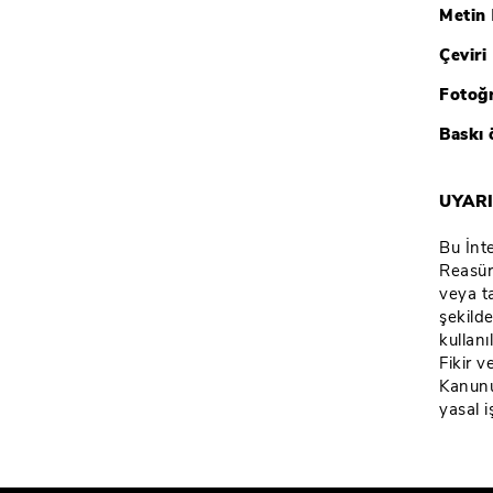
Metin
Çeviri
Fotoğ
Baskı 
UYAR
Bu İnte
Reasür
veya t
şekild
kullan
Fikir 
Kanunu
yasal i