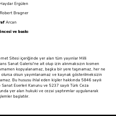
Haydar Ergülen
Robert Bragner
raf
Arcan
öncesi ve baskı
I
rnet Sitesi içeriğinde yer alan tüm yayınlar Milli
ans Sanat Galerisi'ne ait olup izin alınmaksızın kısmen
amamen kopyalanamaz, başka bir yere taşınamaz, her ne
e olursa olsun yayımlanamaz ve kaynak gösterilmeksizin
ılamaz. Bu hususu ihlal eden kişiler hakkında 5846 sayılı
ve Sanat Eserleri Kanunu ve 5237 sayılı Türk Ceza
nda yer alan hukuki ve cezai yaptırımlar uygulanarak
şlemler başlatılır.