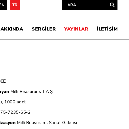
EN
TR
HAKKINDA
SERGİLER
YAYINLAR
İLETİŞİM
UCE
layan
Milli Reasürans T.A.Ş
kı, 1000 adet
975-7235-65-2
izasyon
Millî Reasürans Sanat Galerisi