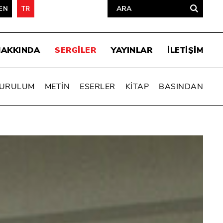
EN
TR
HAKKINDA
SERGİLER
YAYINLAR
İLETİŞİM
URULUM
METİN
ESERLER
KİTAP
BASINDAN