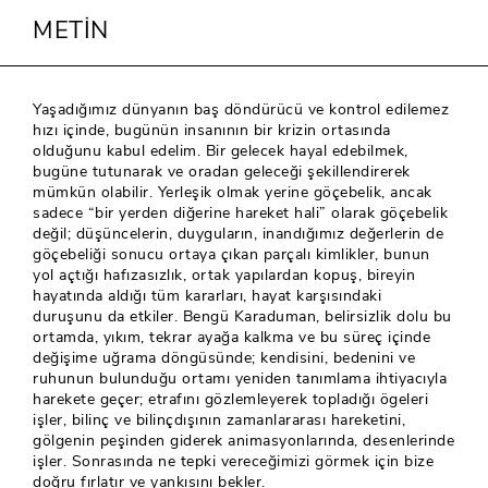
METİN
Yaşadığımız dünyanın baş döndürücü ve kontrol edilemez
hızı içinde, bugünün insanının bir krizin ortasında
olduğunu kabul edelim. Bir gelecek hayal edebilmek,
bugüne tutunarak ve oradan geleceği şekillendirerek
mümkün olabilir. Yerleşik olmak yerine göçebelik, ancak
sadece “bir yerden diğerine hareket hali” olarak göçebelik
değil; düşüncelerin, duyguların, inandığımız değerlerin de
göçebeliği sonucu ortaya çıkan parçalı kimlikler, bunun
yol açtığı hafızasızlık, ortak yapılardan kopuş, bireyin
hayatında aldığı tüm kararları, hayat karşısındaki
duruşunu da etkiler. Bengü Karaduman, belirsizlik dolu bu
ortamda, yıkım, tekrar ayağa kalkma ve bu süreç içinde
değişime uğrama döngüsünde; kendisini, bedenini ve
ruhunun bulunduğu ortamı yeniden tanımlama ihtiyacıyla
harekete geçer; etrafını gözlemleyerek topladığı ögeleri
işler, bilinç ve bilinçdışının zamanlararası hareketini,
gölgenin peşinden giderek animasyonlarında, desenlerinde
işler. Sonrasında ne tepki vereceğimizi görmek için bize
doğru fırlatır ve yankısını bekler.