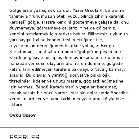
Gölgemizle yüzleşmek zordur. Yazar Ursula K. Le Guin’in
tanımıyla “ruhumuzun öteki yüzü, bilinçli zihnin karanlık
kardeşi” gölge, arasıra kendini göstermeye çalışsa da, onu
duymamaya, görmemeye çalışırız. Yine de gölgemiz,
kendini hatırlatmak için tetikte bekler. Bilincimiz, uykunun
yarı baygın haline kendini teslim ettiğinde ise,
rüyalarımızın derinliğinden kendine yol açar. Bengü
Karaduman, sanatsal üretiminde “gölge”nin peşindedir.
Kendi gölgesiyle hesaplaşırken aynı zamanda toplumsal
hafızada yer eden olayların ardına, en derinine, gölgede
kalan, fark edilmeyen tarafına bakmayı, ortaya çıkarmayı
arzular. Bu olayların yarattığı sosyal ve psikolojik
titreşimleri irdeler ve unutulmasına, göz ardı edilmesine
izin vermez. Bengü Karaduman’ın yapıtları bağırmaz,
ancak sessiz bir gücü vardır. İşlerinin anlatısında öncelikle
kendisini irdeler ve bunu farklı medyalar aracılığıyla bize
aktarır.
Öykü Özsoy
ESERLER