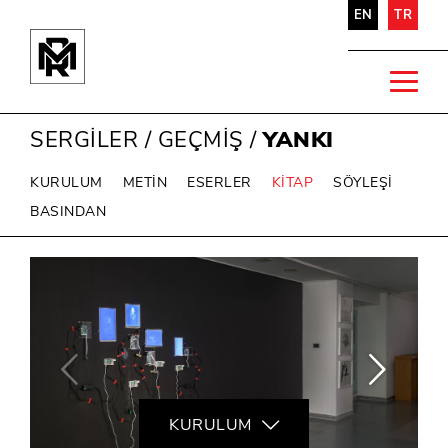
EN
TR
SERGİLER
/
GEÇMİŞ
/
YANKI
KURULUM
METİN
ESERLER
KİTAP
SÖYLEŞİ
BASINDAN
KURULUM