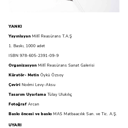
YANKI
Yayınlayan
Millî Reasürans T.A.Ş
1. Baskı, 1000 adet
ISBN 978-605-2391-09-9
Organizasyon
Millî Reasürans Sanat Galerisi
Küratör- Metin
Öykü Özsoy
Çeviri
Noémi Levy-Aksu
Tasarım Uyarlama
Tülay Ulukılıç
Fotoğraf
Arcan
Baskı öncesi ve baskı
MAS Matbaacılık San. ve Tic. A.Ş.
UYARI