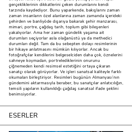
gerçekliklerinin dikkatlerini çeken durumlarını kendi
tarzında kaydediyor. Bunu yaparkende, bakışlarını zaman
zaman insanların özel alanlarına zaman zamanda içerideki
şehirden ve banliyöde dışarıya bakarak şehir manzarası,
mimari, portre, çağdaş tarih, toplum gibi bileşenleri
yakalıyorlar. Ama her zaman gündelik yaşama ait
durumları seçiyorlar asla olağanüstü ya da methedici
durumları değil. Tam da bu sebepten dolayı resimlerinin
bir hikaye anlatmasını mümkün kılıyorlar. Ancak bu
fotoğrafçılar kendilerini belgeselciden daha çok, öznelerini
sahneye koymadan, portrelediklerinin onurunu
çiğnemeden kendi resimsel estetiğini ortaya çıkaran
sanatçı olarak görüyorlar. Ve işleri sanatsal kaliteyle farklı
okumaları birleştiriyor. Resimleri bugünün Almanyası’nın
gündemini aktarmasıyla beraber, bu sanatçılar anlatıcılığın,
temsili yapıların kullanıldığı çağdaş sanatsal ifade şeklini
benimsiyorlar.
ESERLER