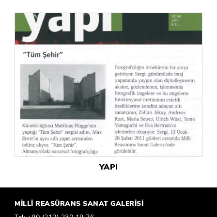
YAPI
MİLLÎ REASÜRANS SANAT GALERİSİ