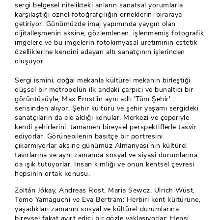
sergi belgesel nitelikteki anların sanatsal yorumlarla
karşılaştığı öznel fotoğrafçılığın örneklerini biraraya
getiriyor. Günümüzde imaj yapımında yaygın olan
dijitalleşmenin aksine, gözlemlenen, işlenmemiş fotografik
imgelere ve bu imgelerin fotokimyasal üretiminin estetik
özelliklerine kendini adayan altı sanatçının işlerinden
oluşuyor.
Sergi ismini, doğal mekanla kültürel mekanın birleştiği
düşsel bir metropolün ilk andaki çarpıcı ve bunaltıcı bir
görüntüsüyle, Max Ernst'in aynı adlı 'Tüm Şehir'
serisinden alıyor. Şehir kültürü ve şehir yaşamı sergideki
sanatçıların da ele aldığı konular. Merkezi ve çeperiyle
kendi şehirlerini, tamamen bireysel perspektiflerle tasvir
ediyorlar. Görünebilenin basitçe bir portresini
çıkarmıyorlar aksine günümüz Almanyası’nın kültürel
tavırlarına ve aynı zamanda sosyal ve siyasi durumlarına
da ışık tutuyorlar. İnsan kimliği ve onun kentsel çevresi
hepsinin ortak konusu.
Zoltán Jókay, Andreas Rost, Maria Sewcz, Ulrich Wüst,
Tomo Yamaguchi ve Eva Bertram: Herbiri kent kültürüne,
yaşadıkları zamanın sosyal ve kültürel durumlarına
bireysel fakat ayırt edici bir gözle yaklaşıyorlar: Hepsi