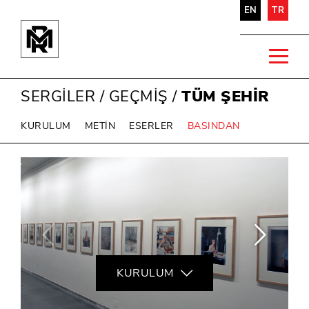
EN
TR
SERGİLER
/
GEÇMİŞ
/
TÜM ŞEHİR
KURULUM
METİN
ESERLER
BASINDAN
KURULUM