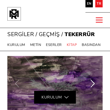
EN
TR
SERGİLER
/
GEÇMİŞ
/
TEKERRÜR
KURULUM
METİN
ESERLER
KİTAP
BASINDAN
KURULUM