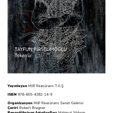
Yayınlayan
Millî Reasürans T.A.Ş.
ISBN
978-605-4382-14-9
Organizasyon
Millî Reasürans Sanat Galerisi
Çeviri
Robert Bragner
Reprodüksiyon fotoğrafları
Mahmut Yıldırım