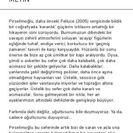
Pirselimoğlu, daha önceki Felluce (2005) sergisinde bildik
bir coğrafyada ‘karanlık’ güçlerin istilasını anlattığı bir
hikayenin izini sürüyordu. Burnumuzun dibindeki bir
savaşın zehirli atmosferini soluyan ‘acayip’ figürlerin
eşliğinde tuhaf, endişe verici, korkutucu bir ‘geçmiş
zamanın’ tasviri ile karşı karşıyaydık. Hüzünlü bir sonu
önerse de bize az çok ümitkar bir kapı aralıyordu. Oysa,
şimdi o askerler bu sefer çok daha kalabalık, çok daha
acımasız bir şekilde geliyorlar. Daha kalabalıklar;
yanlarında şekil değiştirmiş polisler, daha önce aşina
olmadığımız hayvanları var. Üstelik, sessizce gök
yüzünden ipler vasıtasıyla iniyorlar ve toprağın altına
geçiyorlar. Üstelik bu sefer çok daha kararlı ve
acımasızlar. Sonu gelmeyecek bir istila, her an
ayaklarımızın altındaki dehlizlerde genişleyip büyüyor.
Farkında dahi değiliz, uğultusunu bile duymuyoruz. Ya da,
sadece uğultusunu duyuyoruz…
Pirselimoğlu bu seferinde artık bizi de saran ve asla ona