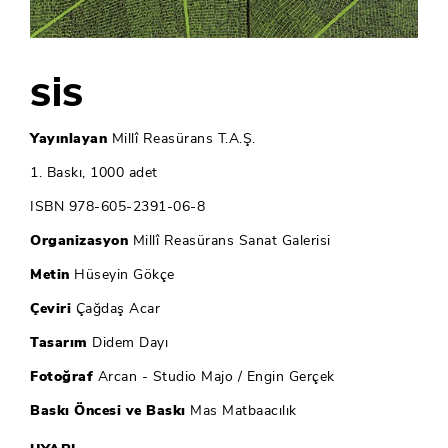
SİS
Yayınlayan
Millî Reasürans T.A.Ş.
1. Baskı, 1000 adet
ISBN 978-605-2391-06-8
Organizasyon
Millî Reasürans Sanat Galerisi
Metin
Hüseyin Gökçe
Çeviri
Çağdaş Acar
Tasarım
Didem Dayı
Fotoğraf
Arcan - Studio Majo / Engin Gerçek
Baskı Öncesi ve Baskı
Mas Matbaacılık