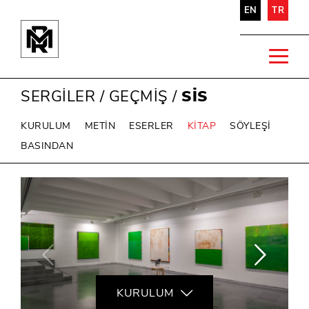
EN
TR
SERGİLER
/
GEÇMİŞ
/
SİS
KURULUM
METİN
ESERLER
KİTAP
SÖYLEŞİ
BASINDAN
KURULUM