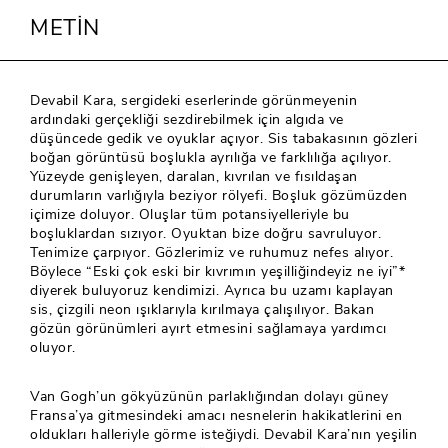
METİN
Devabil Kara, sergideki eserlerinde görünmeyenin
ardındaki gerçekliği sezdirebilmek için algıda ve
düşüncede gedik ve oyuklar açıyor. Sis tabakasının gözleri
boğan görüntüsü boşlukla ayrılığa ve farklılığa açılıyor.
Yüzeyde genişleyen, daralan, kıvrılan ve fısıldaşan
durumların varlığıyla beziyor rölyefi. Boşluk gözümüzden
içimize doluyor. Oluşlar tüm potansiyelleriyle bu
boşluklardan sızıyor. Oyuktan bize doğru savruluyor.
Tenimize çarpıyor. Gözlerimiz ve ruhumuz nefes alıyor.
Böylece “Eski çok eski bir kıvrımın yeşilliğindeyiz ne iyi”*
diyerek buluyoruz kendimizi. Ayrıca bu uzamı kaplayan
sis, çizgili neon ışıklarıyla kırılmaya çalışılıyor. Bakan
gözün görünümleri ayırt etmesini sağlamaya yardımcı
oluyor.
Van Gogh’un gökyüzünün parlaklığından dolayı güney
Fransa’ya gitmesindeki amacı nesnelerin hakikatlerini en
oldukları halleriyle görme isteğiydi. Devabil Kara’nın yeşilin