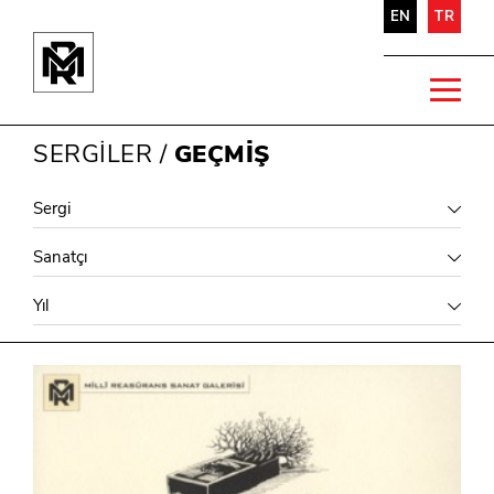
EN
TR
SERGİLER
/
GEÇMİŞ