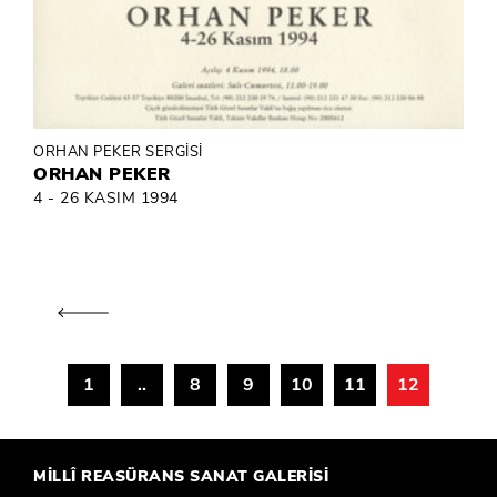
ORHAN PEKER SERGİSİ
ORHAN PEKER
4 - 26 KASIM 1994
1
..
8
9
10
11
12
MİLLÎ REASÜRANS SANAT GALERİSİ