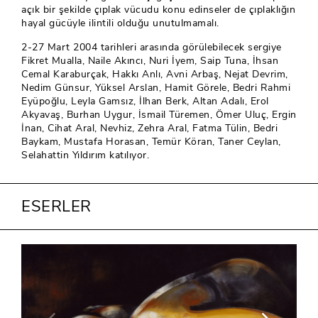
açık bir şekilde çıplak vücudu konu edinseler de çıplaklığın
hayal gücüyle ilintili olduğu unutulmamalı.
2-27 Mart 2004 tarihleri arasında görülebilecek sergiye
Fikret Mualla, Naile Akıncı, Nuri İyem, Saip Tuna, İhsan
Cemal Karaburçak, Hakkı Anlı, Avni Arbaş, Nejat Devrim,
Nedim Günsur, Yüksel Arslan, Hamit Görele, Bedri Rahmi
Eyüpoğlu, Leyla Gamsız, İlhan Berk, Altan Adalı, Erol
Akyavaş, Burhan Uygur, İsmail Türemen, Ömer Uluç, Ergin
İnan, Cihat Aral, Nevhiz, Zehra Aral, Fatma Tülin, Bedri
Baykam, Mustafa Horasan, Temür Köran, Taner Ceylan,
Selahattin Yıldırım katılıyor.
ESERLER