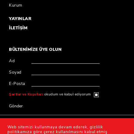
Kurum
YAYINLAR
İLETİŞİM
BÜLTENİMİZE ÜYE OLUN
Ad
Soyad
E-Posta
Şartlar ve Koşulları
okudum ve kabul ediyorum
Gönder
© 2020 Millî Reasürans, Tüm hakları saklıdır.
Web sitemizi kullanmaya devam ederek, gizlilik
politikamıza göre çerez kullanılmasını kabul etmiş