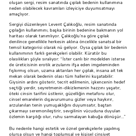
oluşan sergi, resim sanatında çıplak bedenin kullanımına
neden olabilecek kavramları izleyiciye duyumsatmayı
amaçlıyor.
Sergiyi düzenleyen Levent Çalıkoğlu, resim sanatında
çıplağın kullanımını, başka birinin bedenine bakmanın yol
haritası olarak tanımlıyor. Çalıkoğlu’na göre çıplak
denilince genellikle herkesin aklına öncelikle sanatsal bir
temsil kategorisi olarak nü geliyor. Oysa çıplak bir bedenin
kullanımının farklı gerekçeleri olabilir. Küratör bu
olasılıkları şöyle sıralıyor: “İster canlı bir modelden isterse
de üreticisinin erotik arzularını ifşa eden imgeleminden
fışkırmış olsun, uzama aktarılan her çıplak, insana ait tek
mekan olarak bedenin olası tüm hallerini kuşatabilir:
Giysinin ardını gösterir, tecrit edilmenin, işkencenin hedef
seçtiği yerdir, seyretmenin-dikizlemenin hazzını yaşatır,
öteki cinsin tarifini üstlenir, güzelliğin metaforu olur,
cinsel emarelerin dışavurumunu gizler veya haykırır,
arzulanılan tenin yumuşaklığını duyumsatır, baştan
çıkarmayı seremonileştirir, sevgilinin vücuduna duyulan
özlemin karşılığı olur, ruhu sarmalayan kabuğa dönüşür...”
Bu nedenle hangi estetik ve öznel gerekçelerle yapılmış
olursa olsun ve hangi toplumsal ve kişisel cinsiyet