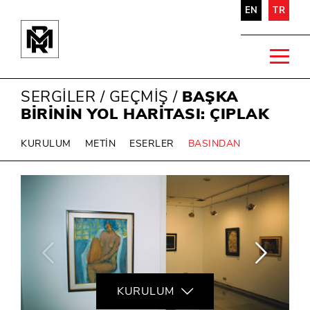
EN
TR
SERGİLER
/
GEÇMİŞ
/
BAŞKA
BİRİNİN YOL HARİTASI: ÇIPLAK
KURULUM
METİN
ESERLER
BASINDAN
KURULUM