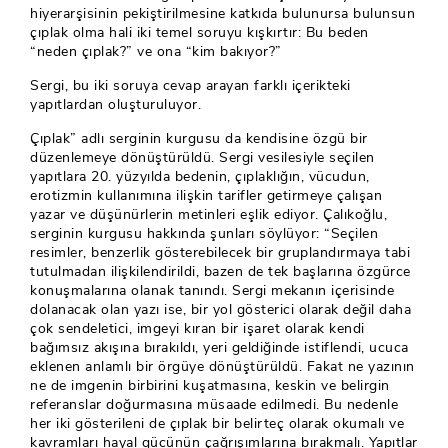
hiyerarşisinin pekiştirilmesine katkıda bulunursa bulunsun
çıplak olma hali iki temel soruyu kışkırtır: Bu beden
“neden çıplak?” ve ona “kim bakıyor?”
Sergi, bu iki soruya cevap arayan farklı içerikteki
yapıtlardan oluşturuluyor.
Çıplak” adlı serginin kurgusu da kendisine özgü bir
düzenlemeye dönüştürüldü. Sergi vesilesiyle seçilen
yapıtlara 20. yüzyılda bedenin, çıplaklığın, vücudun,
erotizmin kullanımına ilişkin tarifler getirmeye çalışan
yazar ve düşünürlerin metinleri eşlik ediyor. Çalıkoğlu,
serginin kurgusu hakkında şunları söylüyor: “Seçilen
resimler, benzerlik gösterebilecek bir gruplandırmaya tabi
tutulmadan ilişkilendirildi, bazen de tek başlarına özgürce
konuşmalarına olanak tanındı. Sergi mekanın içerisinde
dolanacak olan yazı ise, bir yol gösterici olarak değil daha
çok sendeletici, imgeyi kıran bir işaret olarak kendi
bağımsız akışına bırakıldı, yeri geldiğinde istiflendi, ucuca
eklenen anlamlı bir örgüye dönüştürüldü. Fakat ne yazının
ne de imgenin birbirini kuşatmasına, keskin ve belirgin
referanslar doğurmasına müsaade edilmedi. Bu nedenle
her iki gösterileni de çıplak bir belirteç olarak okumalı ve
kavramları hayal gücünün çağrışımlarına bırakmalı. Yapıtlar